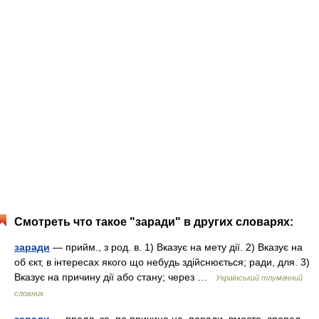
Смотреть что такое "заради" в других словарях:
заради
— прийм., з род. в. 1) Вказує на мету дії. 2) Вказує на
об єкт, в інтересах якого що небудь здійснюється; ради, для. 3)
Вказує на причину дії або стану; через …
Український тлумачний
словник