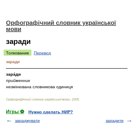
Орфографічний словник української
мови
заради
Толкование
Перевод
заради
—————————————————————————————
зара́ди
прийменник
незмінювана словникова одиниця
Орфографічний словник української мови
.
2005
.
Игры ⚽
Нужно сделать НИР?
зараджувати
зарадити