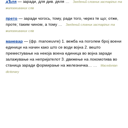
дѢля
— заради, для див. дяля …
Зведений словник застарілих та
маловживаних слів
прето
— заради чогось, тому, ради того, через те що; отже,
проте; таким чином, а тому …
Зведений словник застарілих та
маловживаних слів
маневар
— (фр. manoeuvre) 1. вежба на поголем број воени
единици на начин како што се води војна 2. вешто
преместување на некоја воена единица во војна заради
залажување на непријателот 3. движење на локомотива во
станица заради формирање на железничка… …
Macedonian
dictionary