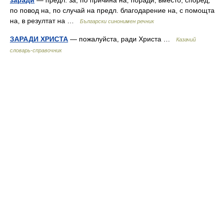
заради
— предл. за, по причина на, поради, вместо, според,
по повод на, по случай на предл. благодарение на, с помощта
на, в резултат на …
Български синонимен речник
ЗАРАДИ ХРИСТА
— пожалуйста, ради Христа …
Казачий
словарь-справочник