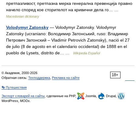
претпазливост, претпазна мерка генерална превенција правно
начело според кое сторителот на кривични дела го… …
Macedonian dictionary
Volodymyr Zatonsky
— Volodymyr Zatonsky. Volodymyr
Zatonsky (ucraniano: Володимир Затонський, ruso: Владимир
Петрович Затонский – Vladimir Petrovich Zatonsky), nació el 27
de julio (8 de agosto en el calendario occidental) de 1888 en el
pueblo de Lysets, distrito de… …
Wikipedia Español
© Академик, 2000-2026
18+
Обратная связь:
Техподдержка
,
Реклама на сайте
👣 Путешествия
Экспорт словарей на сайты
, сделанные на PHP,
Joomla,
Drupal,
WordPress, MODx.