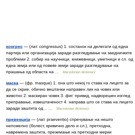
конгрес
— (лат. congressus) 1. состанок на делегати од една
партија или организација заради разгледување на заедничките
проблеми 2. собир на научници, книжевници, уметници и сл. од
една земја или од повеќе земји заради разгледување на
прашања од областа на …
Macedonian dictionary
маска
— (фр. masque) 1. она што некој го става на лицето за
да се скрие, обично вештачки направен лик на човек или
животно 2. маскиран човек 3. фиг. привид, надворешен изглед
преправање, извештаченост 4. направа што се става на лицето
заради заштита од… …
Macedonian dictionary
превенција
— (лат. praeventio) спречување на нешто
непожелно (болест, кривично дело и сл.), претходна,
навремена заштита, преземање на претходни мерки